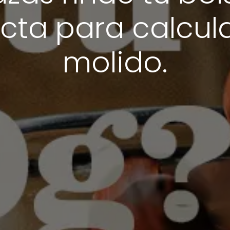
cta para calcula
molido.