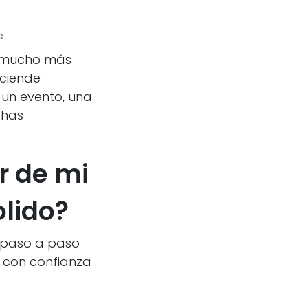
e
s mucho más
nciende
 un evento, una
 has
r de mi
lido?
s paso a paso
 con confianza