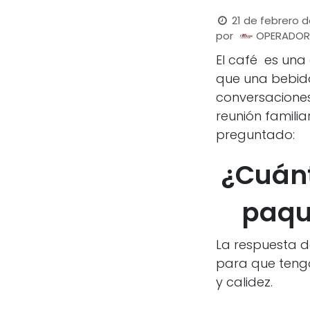
21 de febrero 
por
OPERADORA
El café es un
que una bebid
conversaciones
reunión famili
preguntado:
¿Cuánt
paqu
La respuesta d
para que tenga
y calidez.