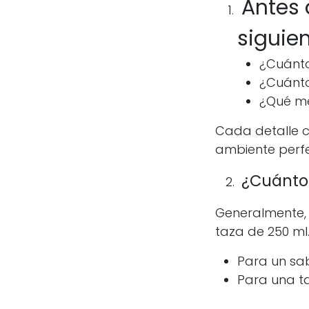
Antes 
siguie
¿Cuánto
¿Cuánto
¿Qué mé
Cada detalle c
ambiente perfec
¿Cuánto 
2.
Generalmente, 
taza de 250 ml
Para un sab
Para una ta