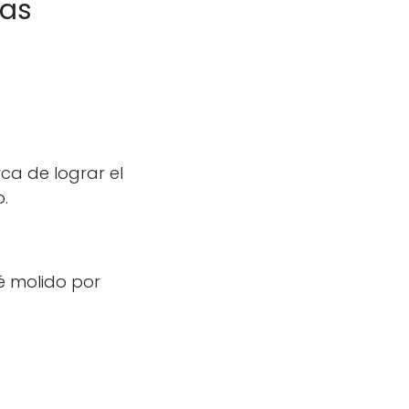
las
ca de lograr el
o.
 molido por